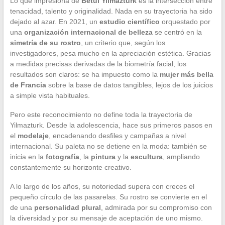
Lo que impresiona de
Betul Yilmazturk
es la intersección entre
tenacidad, talento y originalidad. Nada en su trayectoria ha sido
dejado al azar. En 2021, un
estudio científico
orquestado por
una
organización internacional de belleza
se centró en la
simetría de su rostro
, un criterio que, según los
investigadores, pesa mucho en la apreciación estética. Gracias
a medidas precisas derivadas de la biometría facial, los
resultados son claros: se ha impuesto como la
mujer más bella
de Francia
sobre la base de datos tangibles, lejos de los juicios
a simple vista habituales.
Pero este reconocimiento no define toda la trayectoria de
Yilmazturk. Desde la adolescencia, hace sus primeros pasos en
el
modelaje
, encadenando desfiles y campañas a nivel
internacional. Su paleta no se detiene en la moda: también se
inicia en la
fotografía
, la
pintura
y la
escultura
, ampliando
constantemente su horizonte creativo.
A lo largo de los años, su notoriedad supera con creces el
pequeño círculo de las pasarelas. Su rostro se convierte en el
de una
personalidad plural
, admirada por su compromiso con
la diversidad y por su mensaje de aceptación de uno mismo.