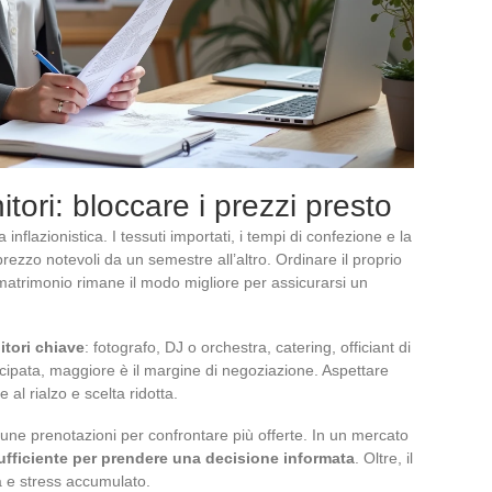
tori: bloccare i prezzi presto
inflazionistica. I tessuti importati, i tempi di confezione e la
ezzo notevoli da un semestre all’altro. Ordinare il proprio
atrimonio rimane il modo migliore per assicurarsi un
nitori chiave
: fotografo, DJ o orchestra, catering, officiant di
icipata, maggiore è il margine di negoziazione. Aspettare
 al rialzo e scelta ridotta.
lcune prenotazioni per confrontare più offerte. In un mercato
sufficiente per prendere una decisione informata
. Oltre, il
ta e stress accumulato.