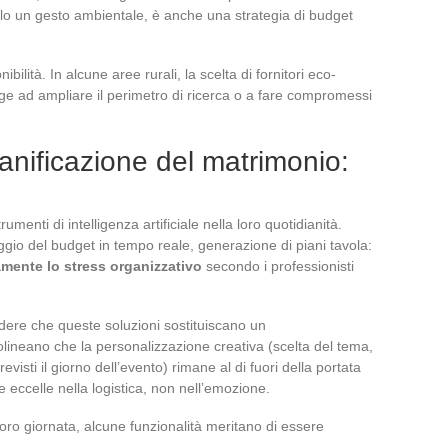
olo un gesto ambientale, è anche una strategia di budget
ibilità. In alcune aree rurali, la scelta di fornitori eco-
inge ad ampliare il perimetro di ricerca o a fare compromessi
ianificazione del matrimonio:
menti di intelligenza artificiale nella loro quotidianità.
raggio del budget in tempo reale, generazione di piani tavola:
amente lo stress organizzativo
secondo i professionisti
udere che queste soluzioni sostituiscano un
neano che la personalizzazione creativa (scelta del tema,
visti il giorno dell’evento) rimane al di fuori della portata
le eccelle nella logistica, non nell’emozione.
oro giornata, alcune funzionalità meritano di essere