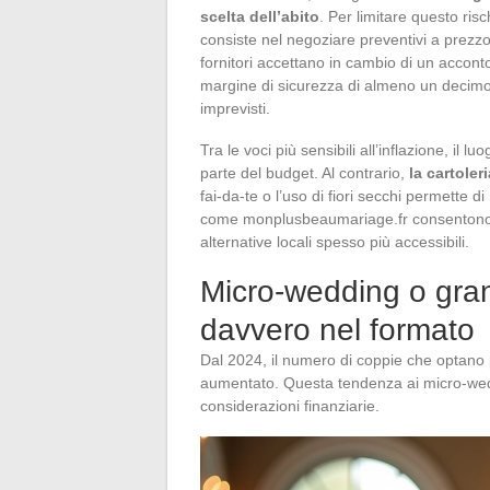
scelta dell’abito
. Per limitare questo ris
consiste nel negoziare preventivi a prezzo
fornitori accettano in cambio di un accon
margine di sicurezza di almeno un decimo 
imprevisti.
Tra le voci più sensibili all’inflazione, il 
parte del budget. Al contrario,
la cartole
fai-da-te o l’uso di fiori secchi permette di
come monplusbeaumariage.fr consentono di 
alternative locali spesso più accessibili.
Micro-wedding o gra
davvero nel formato
Dal 2024, il numero di coppie che optano 
aumentato. Questa tendenza ai micro-weddi
considerazioni finanziarie.