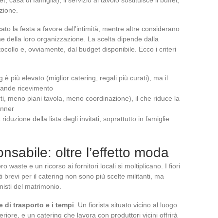
zione.
to la festa a favore dell’intimità, mentre altre considerano
e della loro organizzazione. La scelta dipende dalla
tocollo e, ovviamente, dal budget disponibile. Ecco i criteri
 è più elevato (miglior catering, regali più curati), ma il
grande ricevimento
rti, meno piani tavola, meno coordinazione), il che riduce la
anner
duzione della lista degli invitati, soprattutto in famiglie
sabile: oltre l’effetto moda
waste e un ricorso ai fornitori locali si moltiplicano. I fiori
uiti brevi per il catering non sono più scelte militanti, ma
nisti del matrimonio.
e di trasporto e i tempi
. Un fiorista situato vicino al luogo
iore, e un catering che lavora con produttori vicini offrirà