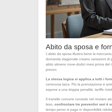
Abito da sposa e forni
L’abito da sposa illustra bene la meccanica 
domanda stagionale creano variazioni di pr
abito almeno nove-dodici mesi prima del m
prezzo.
La stessa logica si applica a tutti i for
cerimonia laica. Più la prenotazione è ant
espone a una doppia penalità: tariffe riviste
Il tranello comune consiste nel rinviare a
teso,
confrontare tre preventivi seri è 
tempo perso si paga in disponibilità ridot