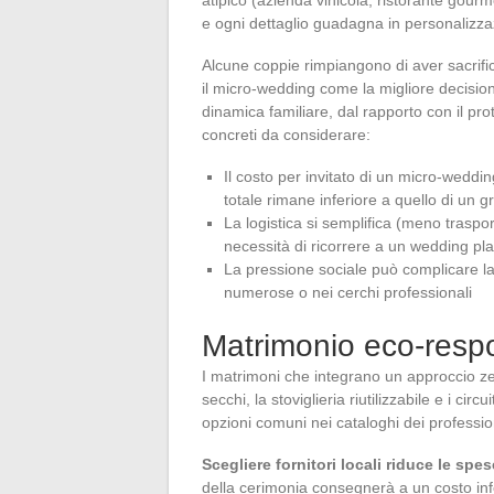
e ogni dettaglio guadagna in personalizza
Alcune coppie rimpiangono di aver sacrifica
il micro-wedding come la migliore decision
dinamica familiare, dal rapporto con il pro
concreti da considerare:
Il costo per invitato di un micro-wedding
totale rimane inferiore a quello di un 
La logistica si semplifica (meno traspo
necessità di ricorrere a un wedding pl
La pressione sociale può complicare la ri
numerose o nei cerchi professionali
Matrimonio eco-respon
I matrimoni che integrano un approccio zero 
secchi, la stoviglieria riutilizzabile e i circ
opzioni comuni nei cataloghi dei professio
Scegliere fornitori locali riduce le spes
della cerimonia consegnerà a un costo infer