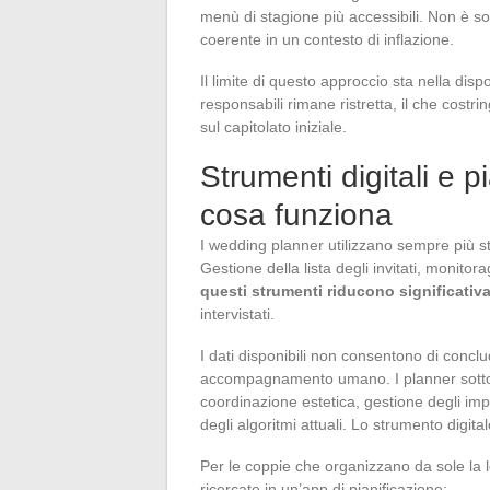
menù di stagione più accessibili. Non è s
coerente in un contesto di inflazione.
Il limite di questo approccio sta nella dispon
responsabili rimane ristretta, il che costr
sul capitolato iniziale.
Strumenti digitali e p
cosa funziona
I wedding planner utilizzano sempre più stru
Gestione della lista degli invitati, monito
questi strumenti riducono significativ
intervistati.
I dati disponibili non consentono di concl
accompagnamento umano. I planner sottoli
coordinazione estetica, gestione degli impre
degli algoritmi attuali. Lo strumento digita
Per le coppie che organizzano da sole la l
ricercate in un’app di pianificazione: