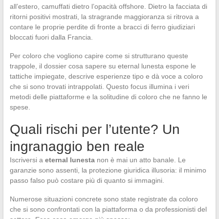
all’estero, camuffati dietro l’opacità offshore. Dietro la facciata di
ritorni positivi mostrati, la stragrande maggioranza si ritrova a
contare le proprie perdite di fronte a bracci di ferro giudiziari
bloccati fuori dalla Francia.
Per coloro che vogliono capire come si strutturano queste
trappole, il dossier cosa sapere su eternal lunesta espone le
tattiche impiegate, descrive esperienze tipo e dà voce a coloro
che si sono trovati intrappolati. Questo focus illumina i veri
metodi delle piattaforme e la solitudine di coloro che ne fanno le
spese.
Quali rischi per l’utente? Un
ingranaggio ben reale
Iscriversi a
eternal lunesta
non è mai un atto banale. Le
garanzie sono assenti, la protezione giuridica illusoria: il minimo
passo falso può costare più di quanto si immagini.
Numerose situazioni concrete sono state registrate da coloro
che si sono confrontati con la piattaforma o da professionisti del