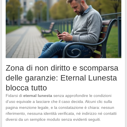
Zona di non diritto e scomparsa
delle garanzie: Eternal Lunesta
blocca tutto
Fidarsi di
eternal lunesta
senza approfondire le condizioni
d’uso equivale a lasciare che il caso decida. Alcuni clic sulla
pagina menzione legale, e la constatazione è chiara: nessun
riferimento, nessuna identità verificata, né indirizzo né contatti
diversi da un semplice modulo senza evidenti seguiti.