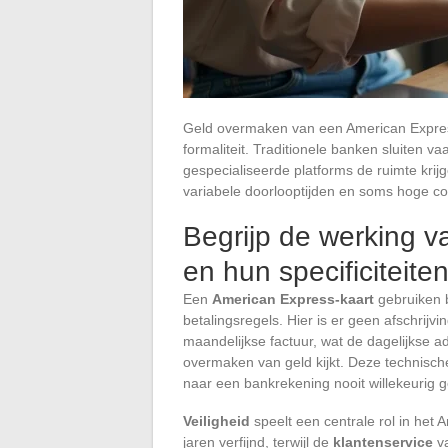
Geld overmaken van een American Express
formaliteit. Traditionele banken sluiten v
gespecialiseerde platforms de ruimte kri
variabele doorlooptijden en soms hoge co
Begrijp de werking 
en hun specificiteite
Een
American Express-kaart
gebruiken b
betalingsregels. Hier is er geen afschrijv
maandelijkse factuur, wat de dagelijkse 
overmaken van geld kijkt. Deze technisch
naar een bankrekening nooit willekeurig g
Veiligheid
speelt een centrale rol in het 
jaren verfijnd, terwijl de
klantenservice
va