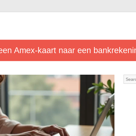
en Amex-kaart naar een bankrekenin