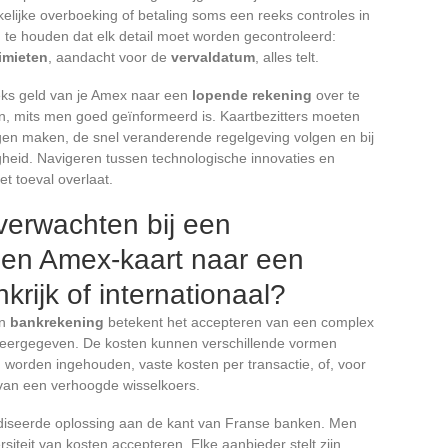
elijke overboeking of betaling soms een reeks controles in
 te houden dat elk detail moet worden gecontroleerd:
limieten
, aandacht voor de
vervaldatum
, alles telt.
eeks geld van je Amex naar een
lopende rekening
over te
an, mits men goed geïnformeerd is. Kaartbezitters moeten
eigen maken, de snel veranderende regelgeving volgen en bij
gheid. Navigeren tussen technologische innovaties en
t toeval overlaat.
 verwachten bij een
een Amex-kaart naar een
krijk of internationaal?
en
bankrekening
betekent het accepteren van een complex
 weergegeven. De kosten kunnen verschillende vormen
worden ingehouden, vaste kosten per transactie, of, voor
 van een verhoogde wisselkoers.
rdiseerde oplossing aan de kant van Franse banken. Men
iteit van kosten accepteren. Elke aanbieder stelt zijn