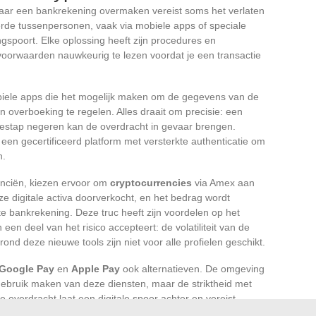
ar een bankrekening overmaken vereist soms het verlaten
rde tussenpersonen, vaak via mobiele apps of speciale
gspoort. Elke oplossing heeft zijn procedures en
voorwaarden nauwkeurig te lezen voordat je een transactie
biele apps die het mogelijk maken om de gegevens van de
 overboeking te regelen. Alles draait om precisie: een
iestap negeren kan de overdracht in gevaar brengen.
or een gecertificeerd platform met versterkte authenticatie om
n.
nanciën, kiezen ervoor om
cryptocurrencies
via Amex aan
e digitale activa doorverkocht, en het bedrag wordt
 bankrekening. Deze truc heeft zijn voordelen op het
en deel van het risico accepteert: de volatiliteit van de
ond deze nieuwe tools zijn niet voor alle profielen geschikt.
Google Pay
en
Apple Pay
ook alternatieven. De omgeving
 gebruik maken van deze diensten, maar de striktheid met
lke overdracht laat een digitale spoor achter en vereist
wat zorgt voor traceerbaarheid en veiligheid, maar vereist