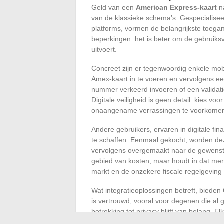
Geld van een
American Express-kaart
na
van de klassieke schema’s. Gespecialisee
platforms, vormen de belangrijkste toegan
beperkingen: het is beter om de gebruiks
uitvoert.
Concreet zijn er tegenwoordig enkele mo
Amex-kaart in te voeren en vervolgens een
nummer verkeerd invoeren of een validat
Digitale veiligheid is geen detail: kies vo
onaangename verrassingen te voorkome
Andere gebruikers, ervaren in digitale fi
te schaffen. Eenmaal gekocht, worden dez
vervolgens overgemaakt naar de gewenste
gebied van kosten, maar houdt in dat men e
markt en de onzekere fiscale regelgeving r
Wat integratieoplossingen betreft, bieden
is vertrouwd, vooral voor degenen die al
betrekking tot privacy blijft van belang. E
toestemming voor een identiteitscontrole, 