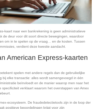
-kaart naar een bankrekening is geen administratieve
aak de deur voor dit soort directe bewegingen, waardoor
jgen om in te spelen op de vraag… en de kosten. Tussen
mmissies, verdient deze kwestie aandacht.
van American Express-kaarten
n
etekent spelen met andere regels dan de gebruikelijke
ing bij elke transactie: alles wordt samengevoegd in één
administratie beïnvloedt en de manier waarop men naar het
e specificiteit verklaart waarom het overstappen van Amex
ebeurt.
Amex-ecosysteem. De fraudedetectietools zijn in de loop der
ak positieve beoordelingen krijgt voor zijn