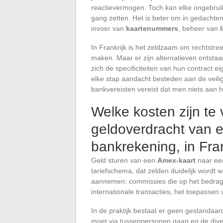
reactievermogen. Toch kan elke ongebruik
gang zetten. Het is beter om in gedachten
invoer van
kaartenummers
, beheer van
In Frankrijk is het zeldzaam om rechtstr
maken. Maar er zijn alternatieven ontsta
zich de specificiteiten van hun contract 
elke stap aandacht besteden aan de veili
bankvereisten vereist dat men niets aan he
Welke kosten zijn te
geldoverdracht van 
bankrekening, in Fran
Geld sturen van een
Amex-kaart
naar e
tariefschema, dat zelden duidelijk wordt
aannemen: commissies die op het bedrag 
internationale transacties, het toepassen
In de praktijk bestaat er geen gestandaa
moet via tussenpersonen gaan en de divers