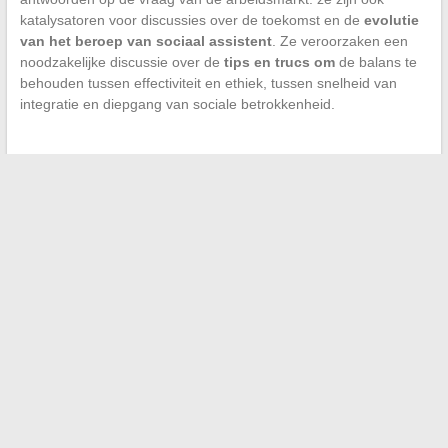
katalysatoren voor discussies over de toekomst en de
evolutie
van het beroep van sociaal assistent
. Ze veroorzaken een
noodzakelijke discussie over de
tips en trucs om
de balans te
behouden tussen effectiviteit en ethiek, tussen snelheid van
integratie en diepgang van sociale betrokkenheid.
←
Achter de schermen van de Opera: het dagelijks leven en
de inkomsten van een dansster
Eenvoudige tips om vloeistofmetingen om te rekenen: van
milliliters naar centiliters
→
Search