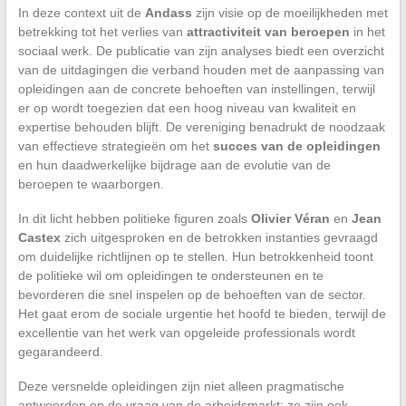
In deze context uit de
Andass
zijn visie op de moeilijkheden met
betrekking tot het verlies van
attractiviteit van beroepen
in het
sociaal werk. De publicatie van zijn analyses biedt een overzicht
van de uitdagingen die verband houden met de aanpassing van
opleidingen aan de concrete behoeften van instellingen, terwijl
er op wordt toegezien dat een hoog niveau van kwaliteit en
expertise behouden blijft. De vereniging benadrukt de noodzaak
van effectieve strategieën om het
succes van de opleidingen
en hun daadwerkelijke bijdrage aan de evolutie van de
beroepen te waarborgen.
In dit licht hebben politieke figuren zoals
Olivier Véran
en
Jean
Castex
zich uitgesproken en de betrokken instanties gevraagd
om duidelijke richtlijnen op te stellen. Hun betrokkenheid toont
de politieke wil om opleidingen te ondersteunen en te
bevorderen die snel inspelen op de behoeften van de sector.
Het gaat erom de sociale urgentie het hoofd te bieden, terwijl de
excellentie van het werk van opgeleide professionals wordt
gegarandeerd.
Deze versnelde opleidingen zijn niet alleen pragmatische
antwoorden op de vraag van de arbeidsmarkt: ze zijn ook