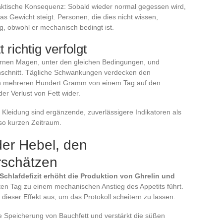
raktische Konsequenz: Sobald wieder normal gegessen wird,
as Gewicht steigt. Personen, die dies nicht wissen,
lg, obwohl er mechanisch bedingt ist.
richtig verfolgt
ernen Magen, unter den gleichen Bedingungen, und
hschnitt. Tägliche Schwankungen verdecken den
on mehreren Hundert Gramm von einem Tag auf den
er Verlust von Fett wider.
Kleidung sind ergänzende, zuverlässigere Indikatoren als
so kurzen Zeitraum.
der Hebel, den
rschätzen
 Schlafdefizit erhöht die Produktion von Ghrelin und
en Tag zu einem mechanischen Anstieg des Appetits führt.
 dieser Effekt aus, um das Protokoll scheitern zu lassen.
ie Speicherung von Bauchfett und verstärkt die süßen