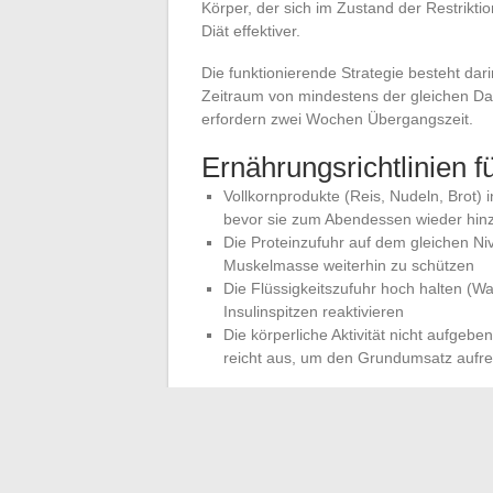
Körper, der sich im Zustand der Restrikt
Diät effektiver.
Die funktionierende Strategie besteht dari
Zeitraum von mindestens der gleichen Dau
erfordern zwei Wochen Übergangszeit.
Ernährungsrichtlinien 
Vollkornprodukte (Reis, Nudeln, Brot) 
bevor sie zum Abendessen wieder hin
Die Proteinzufuhr auf dem gleichen Ni
Muskelmasse weiterhin zu schützen
Die Flüssigkeitszufuhr hoch halten (W
Insulinspitzen reaktivieren
Die körperliche Aktivität nicht aufgebe
reicht aus, um den Grundumsatz aufre
Die Reduzierung von ultraverarbeiteten Le
Diese Produkte kumulieren hohe Kaloriend
Sättigungssignale stören. Sie während de
niedrigen Niveau zu halten,
führt zu ein