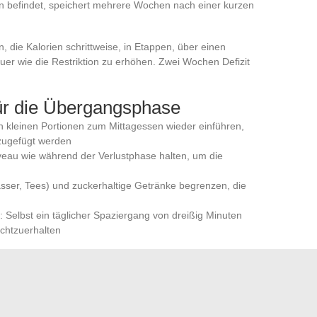
ion befindet, speichert mehrere Wochen nach einer kurzen
n, die Kalorien schrittweise, in Etappen, über einen
er wie die Restriktion zu erhöhen. Zwei Wochen Defizit
für die Übergangsphase
in kleinen Portionen zum Mittagessen wieder einführen,
zugefügt werden
veau wie während der Verlustphase halten, um die
asser, Tees) und zuckerhaltige Getränke begrenzen, die
n: Selbst ein täglicher Spaziergang von dreißig Minuten
chtzuerhalten
bensmitteln bleibt die rentabelste langfristige Veränderung.
ichte, geringe Sättigungswirkung und Zusatzstoffe, die die
r Restriktionsphase zu eliminieren und danach auf einem
em nachhaltigeren Effekt als jede benannte Diät
.