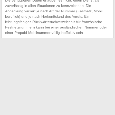
Die verfügbaren Daten erlauben es nicht, einen Dienst als
zuverlässig in allen Situationen zu kennzeichnen. Die
Abdeckung variiert je nach Art der Nummer (Festnetz, Mobil,
beruflich) und je nach Herkunftsland des Anrufs. Ein
leistungsfähiges Rückwärtssuchverzeichnis für französische
Festnetznummern kann bei einer ausländischen Nummer oder
einer Prepaid-Mobilnummer völlig ineffektiv sein.
Der effektivste Reflex bleibt, mehrere Ansätze zu kombinieren:
eine schnelle Suche in einer Suchmaschine, die Konsultation
eines anerkannten Rückwärtssuchverzeichnisses für Festnetz-
und Berufsnummern sowie die native Filterung des
Smartphones für Werbeanrufe.
Kein kostenloses Tool deckt
die Gesamtheit der im Umlauf befindlichen Nummern ab
,
und jede Plattform, die das Gegenteil behauptet, macht ein
Versprechen, das der regulatorische Rahmen technisch
unmöglich zu halten macht.
←
Hinter den Kulissen des Paares Johann Zarco und
Veronika Thielová: Leidenschaft und Harmonie