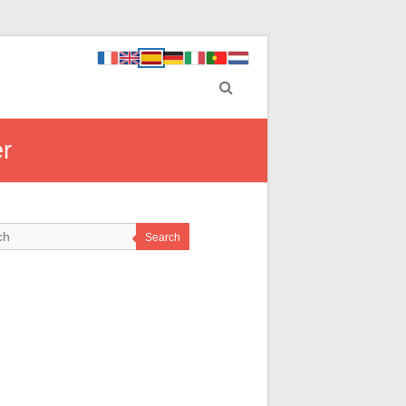
er
Search