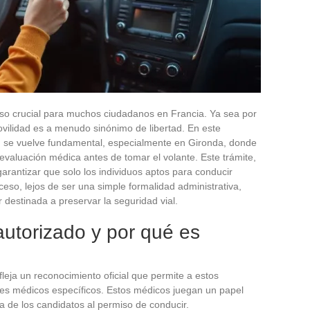
so crucial para muchos ciudadanos en Francia. Ya sea por
ovilidad es a menudo sinónimo de libertad. En este
o
se vuelve fundamental, especialmente en Gironda, donde
aluación médica antes de tomar el volante. Este trámite,
rantizar que solo los individuos aptos para conducir
ceso, lejos de ser una simple formalidad administrativa,
 destinada a preservar la seguridad vial.
utorizado y por qué es
fleja un reconocimiento oficial que permite a estos
nes médicos específicos. Estos médicos juegan un papel
ca de los candidatos al permiso de conducir.