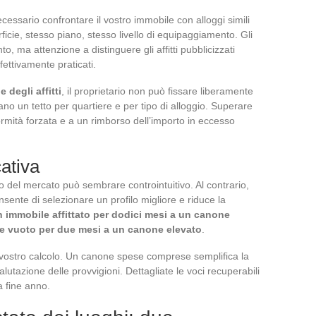
cessario confrontare il vostro immobile con alloggi simili
ficie, stesso piano, stesso livello di equipaggiamento. Gli
, ma attenzione a distinguere gli affitti pubblicizzati
ffettivamente praticati.
degli affitti
, il proprietario non può fissare liberamente
ano un tetto per quartiere e per tipo di alloggio. Superare
mità forzata e a un rimborso dell’importo in eccesso
cativa
o del mercato può sembrare controintuitivo. Al contrario,
nsente di selezionare un profilo migliore e riduce la
 immobile affittato per dodici mesi a un canone
le vuoto per due mesi a un canone elevato
.
 vostro calcolo. Un canone spese comprese semplifica la
utazione delle provvigioni. Dettagliate le voci recuperabili
a fine anno.