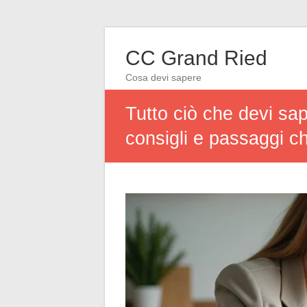
CC Grand Ried
Cosa devi sapere
Tutto ciò che devi sa
consigli e passaggi c