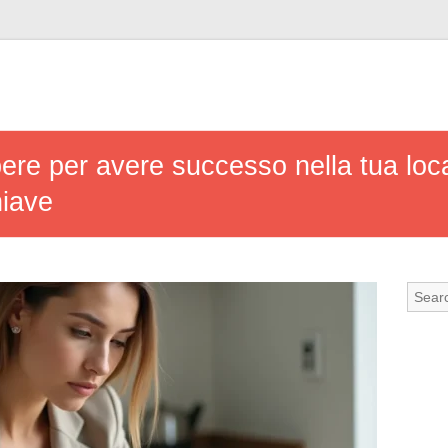
pere per avere successo nella tua loc
hiave