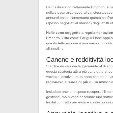
Per calibrare correttamente l’importo, è ne
nella stessa area geografica: stessa super
annunci online consentono questo confronto
(spesso negoziati al ribasso) dagli affitti e
Nelle zone soggette a regolamentazione 
l’importo. Città come Parigi o Lione applic
questo tetto espone a una messa in confor
all’inquilino.
Canone e redditività lo
Stabilire un canone leggermente al di sott
questa strategia attira più candidature, co
vacanza locativa. In un anno completo,
un
ragionevole rende di più di un immobi
Includete anche le spese recuperabili nel
gestione, ma a volte nasconde una sottoval
fin dal contratto per evitare contestazioni 