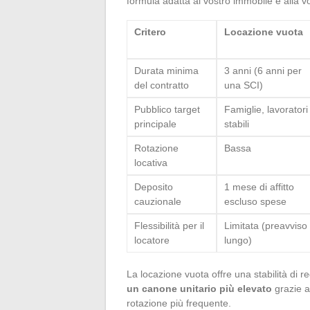
formula adatta al vostro immobile e alla vo
Critero
Locazione vuota
Durata minima
3 anni (6 anni per
del contratto
una SCI)
Pubblico target
Famiglie, lavoratori
principale
stabili
Rotazione
Bassa
locativa
Deposito
1 mese di affitto
cauzionale
escluso spese
Flessibilità per il
Limitata (preavviso
locatore
lungo)
La locazione vuota offre una stabilità di re
un canone unitario più elevato
grazie a
rotazione più frequente.