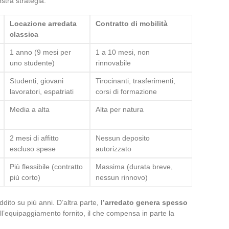
stra strategia.
Locazione arredata
Contratto di mobilità
classica
1 anno (9 mesi per
1 a 10 mesi, non
uno studente)
rinnovabile
Studenti, giovani
Tirocinanti, trasferimenti,
lavoratori, espatriati
corsi di formazione
Media a alta
Alta per natura
2 mesi di affitto
Nessun deposito
escluso spese
autorizzato
Più flessibile (contratto
Massima (durata breve,
più corto)
nessun rinnovo)
ddito su più anni. D’altra parte,
l’arredato genera spesso
ll’equipaggiamento fornito, il che compensa in parte la