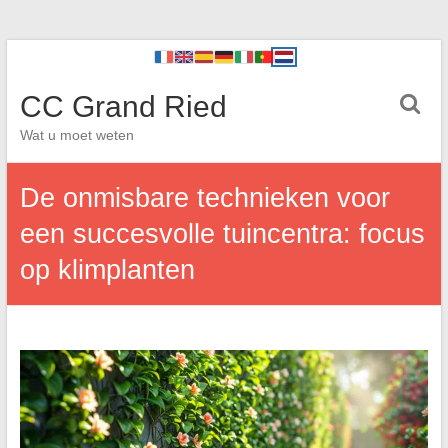
CC Grand Ried
Wat u moet weten
De onmisbare technieken voor
een succesvolle tuincentra: focus
op klimplanten