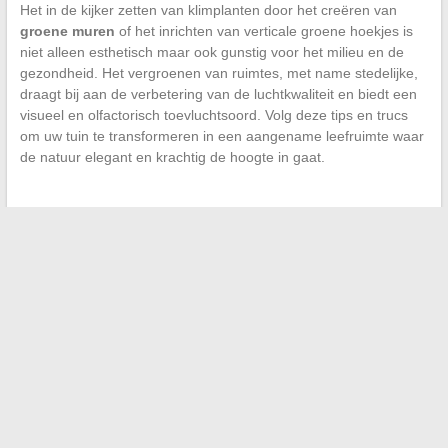
Het in de kijker zetten van klimplanten door het creëren van
groene muren
of het inrichten van verticale groene hoekjes is
niet alleen esthetisch maar ook gunstig voor het milieu en de
gezondheid. Het vergroenen van ruimtes, met name stedelijke,
draagt bij aan de verbetering van de luchtkwaliteit en biedt een
visueel en olfactorisch toevluchtsoord. Volg deze tips en trucs
om uw tuin te transformeren in een aangename leefruimte waar
de natuur elegant en krachtig de hoogte in gaat.
←
De stedelijke mode trends van de moderne avonturier:
decoding en inspiratie
Adopte een chique en moderne stijl met kort haar: ideeën en
inspiratie
→
Search