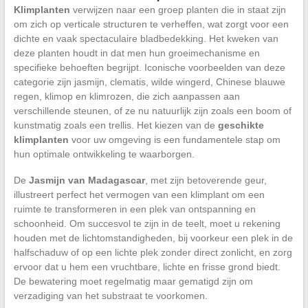
Klimplanten
verwijzen naar een groep planten die in staat zijn
om zich op verticale structuren te verheffen, wat zorgt voor een
dichte en vaak spectaculaire bladbedekking. Het kweken van
deze planten houdt in dat men hun groeimechanisme en
specifieke behoeften begrijpt. Iconische voorbeelden van deze
categorie zijn jasmijn, clematis, wilde wingerd, Chinese blauwe
regen, klimop en klimrozen, die zich aanpassen aan
verschillende steunen, of ze nu natuurlijk zijn zoals een boom of
kunstmatig zoals een trellis. Het kiezen van de
geschikte
klimplanten
voor uw omgeving is een fundamentele stap om
hun optimale ontwikkeling te waarborgen.
De
Jasmijn van Madagascar
, met zijn betoverende geur,
illustreert perfect het vermogen van een klimplant om een
ruimte te transformeren in een plek van ontspanning en
schoonheid. Om succesvol te zijn in de teelt, moet u rekening
houden met de lichtomstandigheden, bij voorkeur een plek in de
halfschaduw of op een lichte plek zonder direct zonlicht, en zorg
ervoor dat u hem een vruchtbare, lichte en frisse grond biedt.
De bewatering moet regelmatig maar gematigd zijn om
verzadiging van het substraat te voorkomen.