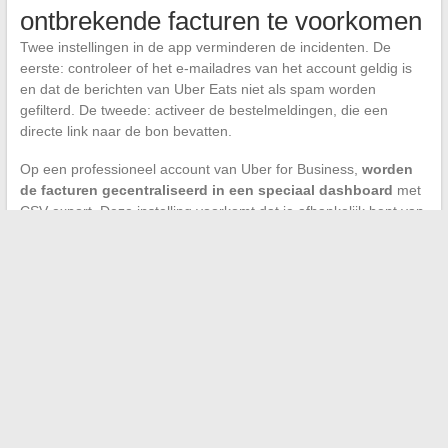
ontbrekende facturen te voorkomen
Twee instellingen in de app verminderen de incidenten. De
eerste: controleer of het e-mailadres van het account geldig is
en dat de berichten van Uber Eats niet als spam worden
gefilterd. De tweede: activeer de bestelmeldingen, die een
directe link naar de bon bevatten.
Op een professioneel account van Uber for Business,
worden
de facturen gecentraliseerd in een speciaal dashboard
met
CSV-export. Deze instelling voorkomt dat je afhankelijk bent van
e-mailverzending en stelt je in staat om de bewijsstukken per
batch te downloaden, bestelling per bestelling.
De wettelijke termijn van 15 dagen en het bestaan van
alternatieve kanalen voor de in-app ondersteuning bieden
vandaag de dag concrete hefboom. Wanneer de factuur niet
komt, blijft een herinnering op Twitter/X, gecombineerd met de
vermelding van decreet 2025-1478, de snelste combinatie om
de situatie te deblokkeren.