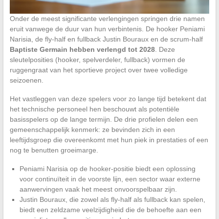
Onder de meest significante verlengingen springen drie namen
eruit vanwege de duur van hun verbintenis. De hooker Peniami
Narisia, de fly-half en fullback Justin Bouraux en de scrum-half
Baptiste Germain hebben verlengd tot 2028
. Deze
sleutelposities (hooker, spelverdeler, fullback) vormen de
ruggengraat van het sportieve project over twee volledige
seizoenen.
Het vastleggen van deze spelers voor zo lange tijd betekent dat
het technische personeel hen beschouwt als potentiële
basisspelers op de lange termijn. De drie profielen delen een
gemeenschappelijk kenmerk: ze bevinden zich in een
leeftijdsgroep die overeenkomt met hun piek in prestaties of een
nog te benutten groeimarge.
Peniami Narisia op de hooker-positie biedt een oplossing
voor continuïteit in de voorste lijn, een sector waar externe
aanwervingen vaak het meest onvoorspelbaar zijn.
Justin Bouraux, die zowel als fly-half als fullback kan spelen,
biedt een zeldzame veelzijdigheid die de behoefte aan een