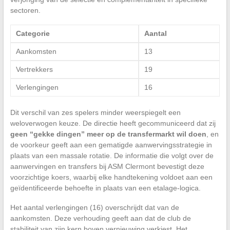
sectoren.
Categorie
Aantal
Aankomsten
13
Vertrekkers
19
Verlengingen
16
Dit verschil van zes spelers minder weerspiegelt een
weloverwogen keuze. De directie heeft gecommuniceerd dat zij
geen “gekke dingen” meer op de transfermarkt wil doen
, en
de voorkeur geeft aan een gematigde aanwervingsstrategie in
plaats van een massale rotatie. De informatie die volgt over de
aanwervingen en transfers bij ASM Clermont bevestigt deze
voorzichtige koers, waarbij elke handtekening voldoet aan een
geïdentificeerde behoefte in plaats van een etalage-logica.
Het aantal verlengingen (16) overschrijdt dat van de
aankomsten. Deze verhouding geeft aan dat de club de
stabiliteit van zijn kern boven vernieuwing verkiest. Het