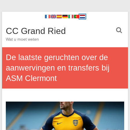
CC Grand Ried
Wat u moet weten
De laatste geruchten over de
aanwervingen en transfers bij
ASM Clermont