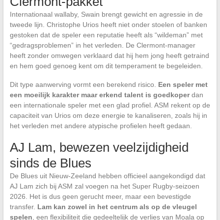
Clermont-pakket
Internationaal wallaby, Swain brengt gewicht en agressie in de
tweede lijn. Christophe Urios heeft niet onder stoelen of banken
gestoken dat de speler een reputatie heeft als “wildeman” met
“gedragsproblemen” in het verleden. De Clermont-manager
heeft zonder omwegen verklaard dat hij hem jong heeft getraind
en hem goed genoeg kent om dit temperament te begeleiden.
Dit type aanwerving vormt een berekend risico.
Een speler met
een moeilijk karakter maar erkend talent is goedkoper
dan
een internationale speler met een glad profiel. ASM rekent op de
capaciteit van Urios om deze energie te kanaliseren, zoals hij in
het verleden met andere atypische profielen heeft gedaan.
AJ Lam, bewezen veelzijdigheid
sinds de Blues
De Blues uit Nieuw-Zeeland hebben officieel aangekondigd dat
AJ Lam zich bij ASM zal voegen na het Super Rugby-seizoen
2026. Het is dus geen gerucht meer, maar een bevestigde
transfer.
Lam kan zowel in het centrum als op de vleugel
spelen
, een flexibiliteit die gedeeltelijk de verlies van Moala op